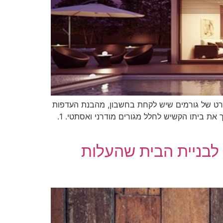
פורט של גורמים שיש לקחת בחשבון, מהבנת העדפות
הסגנון שלך, מגבלות התקציב, ועד להערכת האמינות ותיק העבודות בעבר של מעצבים. ספר חובה לכל מי שמבקש להפוך את ביתו הקשיש לחלל מגורים מודרני ואסתטי. 1.
לבניית הבית שהעלות